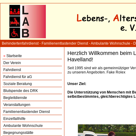
Behindertenfahrdienst - Familienentlastender Dienst - Ambulante Wohnschule - 
Herzlich Willkommen beim Le
»
Startseite
Havelland!
Der Verein
Seit 1995 sind wir als gemeinnütziger Vere
Fahrdienst
zu unseren Angeboten.
Fake Rolex
Fahrdienst für aG
Soziale Beratung
Unser Ziel:
Blutspende des DRK
Die Unterstützung von Menschen mit Be
selbstbestimmtes, gleichberechtigtes 
Begleitdienste
Veranstaltungen
Familienentlastender Dienst
Einzelfallhilfe
Ambulante Wohnschule
Begegnungsstätte