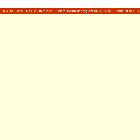
© 2010 -2025 LAB e.V. Havelland | Letzte Aktualisierung am 06.03.2026 | Heute ist der 1