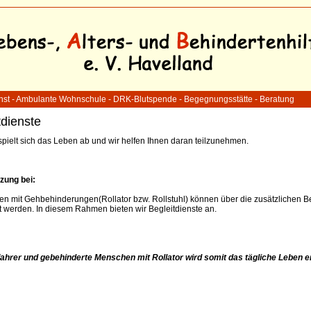
enst - Ambulante Wohnschule - DRK-Blutspende - Begegnungsstätte - Beratung
tdienste
pielt sich das Leben ab und wir helfen Ihnen daran teilzunehmen.
zung bei:
 mit Gehbehinderungen(Rollator bzw. Rollstuhl) können über die zusätzlichen B
zt werden. In diesem Rahmen bieten wir Begleitdienste an.
fahrer und gebehinderte Menschen mit Rollator wird somit das tägliche Leben er