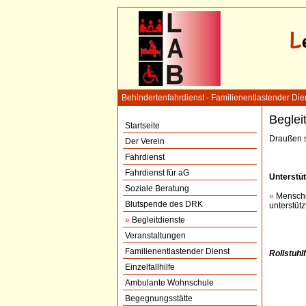
Behindertenfahrdienst - Familienentlastender Di
Beglei
Startseite
Draußen s
Der Verein
Fahrdienst
Fahrdienst für aG
Unterstüt
Soziale Beratung
»
Menschen
Blutspende des DRK
unterstüt
»
Begleitdienste
Veranstaltungen
Familienentlastender Dienst
Rollstuhl
Einzelfallhilfe
Ambulante Wohnschule
Begegnungsstätte