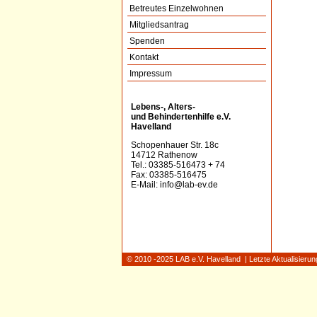
Betreutes Einzelwohnen
Mitgliedsantrag
Spenden
Kontakt
Impressum
Lebens-, Alters-
und Behindertenhilfe e.V.
Havelland
Schopenhauer Str. 18c
14712 Rathenow
Tel.: 03385-516473 + 74
Fax: 03385-516475
E-Mail:
info@lab-ev.de
© 2010 -2025 LAB e.V. Havelland | Letzte Aktualisieru