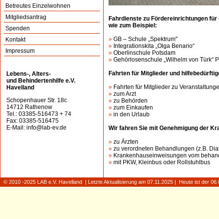
Betreutes Einzelwohnen
Mitgliedsantrag
Fahrdienste zu Fördereinrichtungen für 
wie zum Beispiel:
Spenden
»
GB – Schule „Spektrum"
Kontakt
»
Integrationskita „Olga Benario“
Impressum
»
Oberlinschule Potsdam
»
Gehörlosenschule „Wilhelm von Türk“ 
Fahrten für Mitglieder und hilfebedürfti
Lebens-, Alters-
und Behindertenhilfe e.V.
»
Fahrten für Mitglieder zu Veranstaltung
Havelland
»
zum Arzt
Schopenhauer Str. 18c
»
zu Behörden
14712 Rathenow
»
zum Einkaufen
Tel.: 03385-516473 + 74
»
in den Urlaub
Fax: 03385-516475
E-Mail:
info@lab-ev.de
Wir fahren Sie mit Genehmigung der K
»
zu Ärzten
»
zu verordneten Behandlungen (z.B. Dia
»
Krankenhauseinweisungen vom behande
»
mit PKW, Kleinbus oder Rollstuhlbus
© 2010 -2025 LAB e.V. Havelland | Letzte Aktualisierung am 07.11.2025 | Heute ist der 0