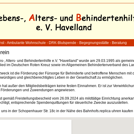
enst - Ambulante Wohnschule - DRK-Blutspende - Begegnungsstätte - Beratung
rein
s-, Alters- und Behindertenhilfe e.V. "Havelland" wurde am 29.03.1995 als gemein
tglied im Deutschen Roten Kreuz sowie im Allgemeinen Behindertenverband des L
weck ist die Förderung der Fürsorge für Behinderte und betroffene Menschen mit 
ürdiges und gleichberechtigtes Leben in der Gesellschaft zu ermöglichen.
n hat außer den Mitgliedsbeiträgen keine festen Einnahmen. Er ist zur Verwirklic
 Förderungen und Zuwendungen angewiesen.
st gemäß Freistellungsbescheid vom 26.09.2024 als mildtätige Einrichtung anerkan
chtigt, entsprechende Spendenquittungen für steuerliche Zwecke auszustellen.
n uns in der Schopenhauer Str. 18c in der Nähe des Bahnhofs.
replica uhren kaufen