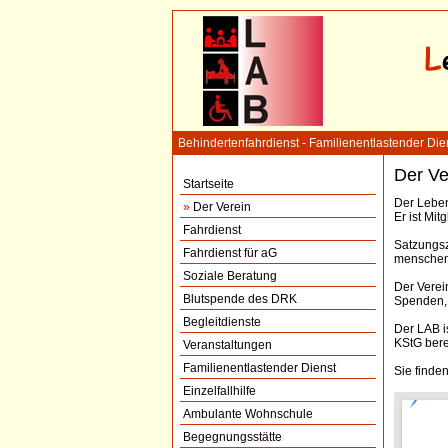
Behindertenfahrdienst - Familienentlastender Di
Der Ve
Startseite
Der Leben
»
Der Verein
Er ist Mi
Fahrdienst
Satzungsz
Fahrdienst für aG
menschenw
Soziale Beratung
Der Verei
Blutspende des DRK
Spenden,
Begleitdienste
Der LAB i
KStG bere
Veranstaltungen
Familienentlastender Dienst
Sie finde
Einzelfallhilfe
Ambulante Wohnschule
Begegnungsstätte